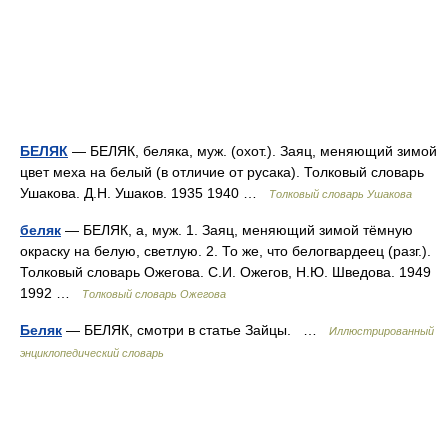
БЕЛЯК
— БЕЛЯК, беляка, муж. (охот.). Заяц, меняющий зимой
цвет меха на белый (в отличие от русака). Толковый словарь
Ушакова. Д.Н. Ушаков. 1935 1940 …
Толковый словарь Ушакова
беляк
— БЕЛЯК, а, муж. 1. Заяц, меняющий зимой тёмную
окраску на белую, светлую. 2. То же, что белогвардеец (разг.).
Толковый словарь Ожегова. С.И. Ожегов, Н.Ю. Шведова. 1949
1992 …
Толковый словарь Ожегова
Беляк
— БЕЛЯК, смотри в статье Зайцы. …
Иллюстрированный
энциклопедический словарь