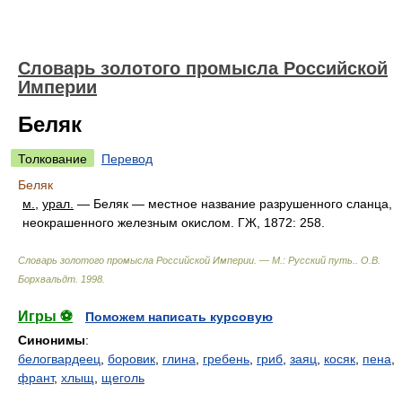
Словарь золотого промысла Российской
Империи
Беляк
Толкование
Перевод
Беляк
м.
,
урал.
— Беляк — местное название разрушенного сланца,
неокрашенного железным окислом. ГЖ, 1872: 258.
Словарь золотого промысла Российской Империи. — М.: Русский путь.
.
О.В.
Борхвальдт
.
1998
.
Игры ⚽
Поможем написать курсовую
Синонимы
:
белогвардеец
,
боровик
,
глина
,
гребень
,
гриб
,
заяц
,
косяк
,
пена
,
франт
,
хлыщ
,
щеголь