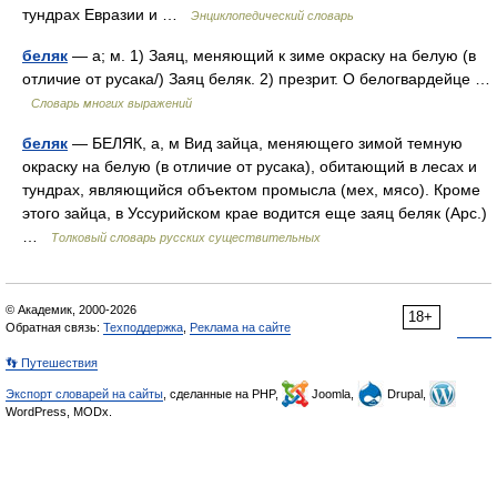
тундрах Евразии и …
Энциклопедический словарь
беляк
— а; м. 1) Заяц, меняющий к зиме окраску на белую (в
отличие от русака/) Заяц беляк. 2) презрит. О белогвардейце …
Словарь многих выражений
беляк
— БЕЛЯК, а, м Вид зайца, меняющего зимой темную
окраску на белую (в отличие от русака), обитающий в лесах и
тундрах, являющийся объектом промысла (мех, мясо). Кроме
этого зайца, в Уссурийском крае водится еще заяц беляк (Арс.)
…
Толковый словарь русских существительных
© Академик, 2000-2026
18+
Обратная связь:
Техподдержка
,
Реклама на сайте
👣 Путешествия
Экспорт словарей на сайты
, сделанные на PHP,
Joomla,
Drupal,
WordPress, MODx.