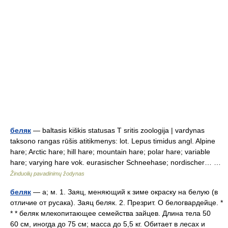
беляк
— baltasis kiškis statusas T sritis zoologija | vardynas
taksono rangas rūšis atitikmenys: lot. Lepus timidus angl. Alpine
hare; Arctic hare; hill hare; mountain hare; polar hare; variable
hare; varying hare vok. eurasischer Schneehase; nordischer… …
Žinduolių pavadinimų žodynas
беляк
— а; м. 1. Заяц, меняющий к зиме окраску на белую (в
отличие от русака). Заяц беляк. 2. Презрит. О белогвардейце. *
* * беляк млекопитающее семейства зайцев. Длина тела 50
60 см, иногда до 75 см; масса до 5,5 кг. Обитает в лесах и